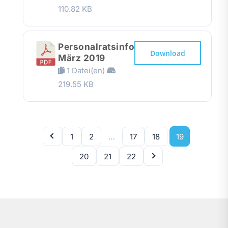
110.82 KB
Personalratsinfo
Download
März 2019
1 Datei(en)
219.55 KB
1
2
…
17
18
19
20
21
22