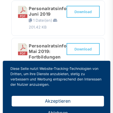
Personalratsinfo
Download
Juni 2019
1 Datei(en)
201.42 KB
Personalratsinfo
Download
Mai 2019:
Fortbildungen
1 Datei(en)
Diese Seite nutzt Website-Tracking-Technologien von
220.64 KB
Dritten, um ihre Dienste anzubieten, stetig zu
verbessern und Werbung entsprechend den Interessen
der Nutzer anzuzeigen.
Personalratsinfo
Download
Mai 2019
1 Datei(en)
Akzeptieren
212.38 KB
Ablehnen