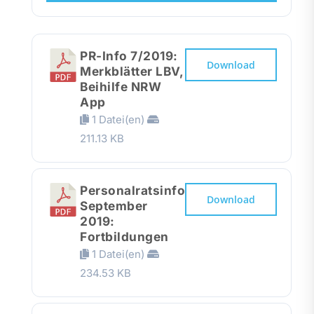
Presse
PR-Info 7/2019:
Recht
Download
Merkblätter LBV,
Beihilfe NRW
App
1 Datei(en)
211.13 KB
Personalratsinfo
Download
September
2019:
Fortbildungen
1 Datei(en)
234.53 KB