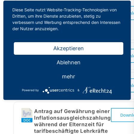
Musterantrag auf
Diese Seite nutzt Website-Tracking-Technologien von
Downl
amtsangemessene
Dritten, um ihre Dienste anzubieten, stetig zu
Alimentation 2024
verbessern und Werbung entsprechend den Interessen
der Nutzer anzuzeigen.
1 Datei(en)
18.85 KB
Akzeptieren
Disziplinarrecht
Downl
1 Datei(en)
1.32 MB
Ablehnen
mehr
Elterngeld ab 1.4.24 neu
Downl
1 Datei(en)
280.39 KB
Powered by
&
Antrag auf Gewährung einer
Downl
Inflationsausgleichszahlung
während der Elternzeit für
tarifbeschäftigte Lehrkräfte