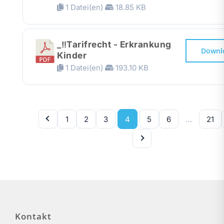
1 Datei(en)
18.85 KB
_‼️Tarifrecht - Erkrankung
Downl
Kinder
1 Datei(en)
193.10 KB
1
2
3
4
5
6
…
21
Kontakt