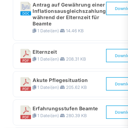
Antrag auf Gewährung einer
Downl
Inflationsausgleichszahlung
während der Elternzeit für
Beamte
1 Datei(en)
14.46 KB
Elternzeit
Downl
1 Datei(en)
208.31 KB
Akute Pflegesituation
Downl
1 Datei(en)
205.62 KB
Erfahrungsstufen Beamte
Downl
1 Datei(en)
280.39 KB