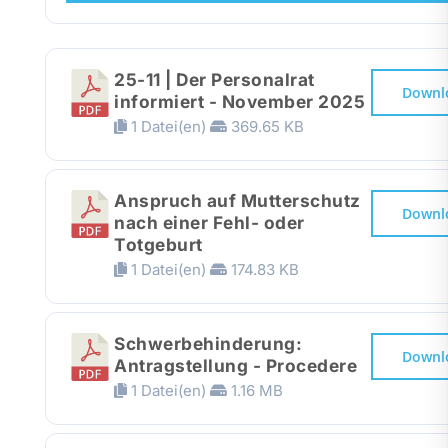
Presse
25-11 | Der Personalrat
Recht
Downl
informiert - November 2025
1 Datei(en)
369.65 KB
Anspruch auf Mutterschutz
Downl
nach einer Fehl- oder
Totgeburt
1 Datei(en)
174.83 KB
Schwerbehinderung:
Downl
Antragstellung - Procedere
1 Datei(en)
1.16 MB