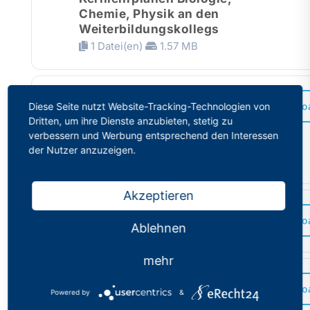
Chemie, Physik an den
Weiterbildungskollegs
1 Datei(en)
1.57 MB
Ausbildungs- und
Downlo
Diese Seite nutzt Website-Tracking-Technologien von
Prüfungsordnung
Dritten, um ihre Dienste anzubieten, stetig zu
Weiterbildungskolleg -
verbessern und Werbung entsprechend den Interessen
APO-WbK
der Nutzer anzuzeigen.
1 Datei(en)
535.64 KB
Akzeptieren
PhV-Wahlprogramm 2020
Downlo
Ablehnen
1 Datei(en)
1.66 MB
mehr
Musterantrag auf
Downlo
Powered by
&
amtsangemessene