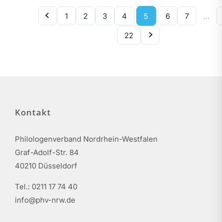
1
2
3
4
5
6
7
…
22
Kontakt
Philologenverband Nordrhein-Westfalen
Graf-Adolf-Str. 84
40210 Düsseldorf
Tel.: 0211 17 74 40
info@phv-nrw.de