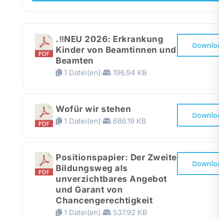
Presse
.‼️NEU 2026: Erkrankung
Recht
Downlo
Kinder von Beamtinnen und
Beamten
1 Datei(en)
196.94 KB
Wofür wir stehen
Downlo
1 Datei(en)
686.19 KB
Positionspapier: Der Zweite
Downlo
Bildungsweg als
unverzichtbares Angebot
und Garant von
Chancengerechtigkeit
1 Datei(en)
537.92 KB