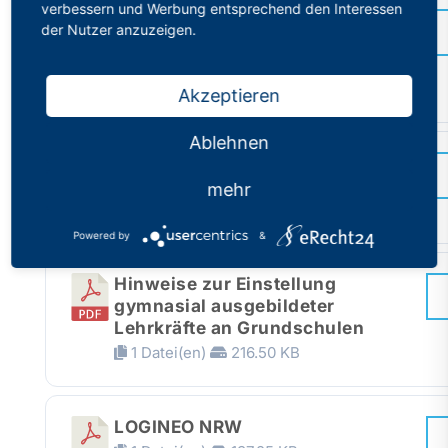
verbessern und Werbung entsprechend den Interessen
8 Thesen des DPhV zur Struktur
der Nutzer anzuzeigen.
und Qualität von Schulen und
Abschlüssen
1 Datei(en)
40.14 KB
Akzeptieren
Ablehnen
Positionspapier des
Hauptausschusses
mehr
1 Datei(en)
21.44 KB
Powered by
&
Hinweise zur Einstellung
gymnasial ausgebildeter
Lehrkräfte an Grundschulen
1 Datei(en)
216.50 KB
LOGINEO NRW