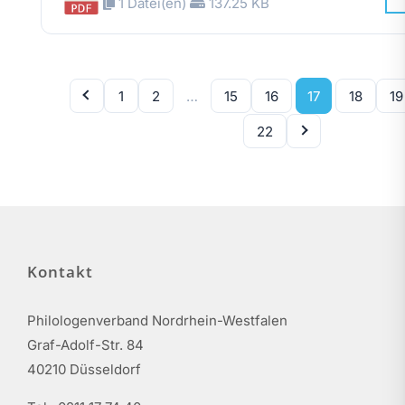
1 Datei(en)
137.25 KB
1
2
…
15
16
17
18
19
22
Kontakt
Philologenverband Nordrhein-Westfalen
Graf-Adolf-Str. 84
40210 Düsseldorf