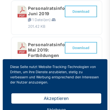
Personalratsinfo
Download
Juni 2019
1 Datei(en)
201.42 KB
Personalratsinfo
Download
Mai 2019:
Fortbildungen
1 Datei(en)
Diese Seite nutzt Website-Tracking-Technologien von
220.64 KB
Dritten, um ihre Dienste anzubieten, stetig zu
verbessern und Werbung entsprechend den Interessen
der Nutzer anzuzeigen.
Personalratsinfo
Download
Mai 2019
1 Datei(en)
Akzeptieren
212.38 KB
Ablehnen