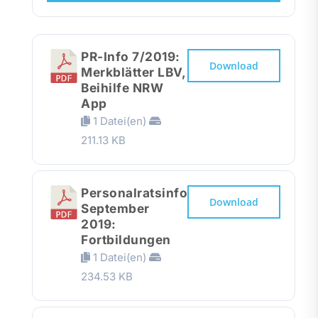
Presse
PR-Info 7/2019:
Recht
Download
Merkblätter LBV,
Beihilfe NRW
App
1 Datei(en)
211.13 KB
Personalratsinfo
Download
September
2019:
Fortbildungen
1 Datei(en)
234.53 KB