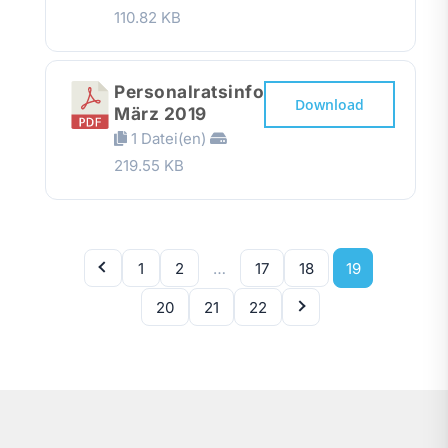
110.82 KB
Personalratsinfo
Download
März 2019
1 Datei(en)
219.55 KB
1
2
…
17
18
19
20
21
22