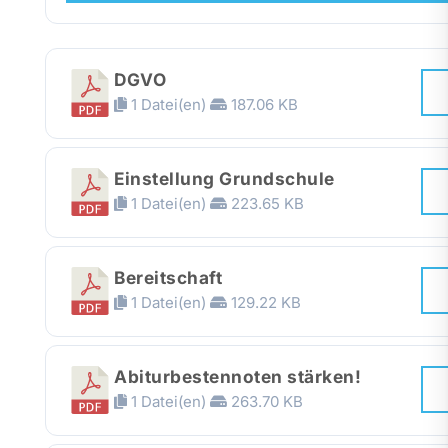
Presse
DGVO
Recht
1 Datei(en)
187.06 KB
Einstellung Grundschule
1 Datei(en)
223.65 KB
Bereitschaft
1 Datei(en)
129.22 KB
Abiturbestennoten stärken!
1 Datei(en)
263.70 KB