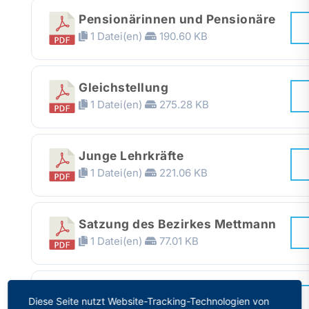
Pensionärinnen und Pensionäre
1 Datei(en)
190.60 KB
Gleichstellung
1 Datei(en)
275.28 KB
Junge Lehrkräfte
1 Datei(en)
221.06 KB
Satzung des Bezirkes Mettmann
1 Datei(en)
77.01 KB
PR-Info 3/2019:
Diese Seite nutzt Website-Tracking-Technologien von
Dienstzeitberechnung,