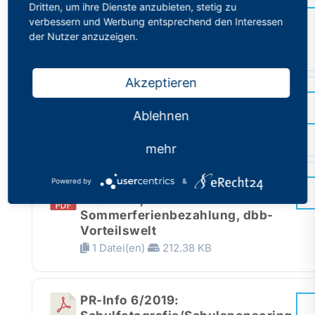
Dritten, um ihre Dienste anzubieten, stetig zu
Familienzuschläge ab 3. Kind,
verbessern und Werbung entsprechend den Interessen
Flexibilisierung der Arbeitszeit
der Nutzer anzuzeigen.
1 Datei(en)
219.55 KB
Akzeptieren
PR-Info 4/2019: Mehrarbeit rund
ums Abitur
Ablehnen
1 Datei(en)
220.61 KB
mehr
Powered by
&
PR-Info 5/2019: Rückkehr aus
Elternzeit,
Sommerferienbezahlung, dbb-
Vorteilswelt
1 Datei(en)
212.38 KB
PR-Info 6/2019: