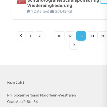
Schulfotografie/Schulsponsoring,
Wiedereingliederung
1 Datei(en)
201.42 KB
1
2
…
16
17
18
19
20
Kontakt
Philologenverband Nordrhein-Westfalen
Graf-Adolf-Str. 84