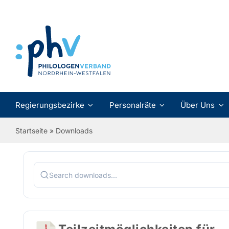
Zum
Inhalt
springen
Regierungsbezirke
Personalräte
Über Uns
Startseite
»
Downloads