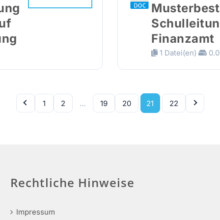
lung
Musterbest
uf
Schulleitu
ung
Finanzamt
1 Datei(en)
0.0
1
2
…
19
20
21
22
Rechtliche Hinweise
Impressum