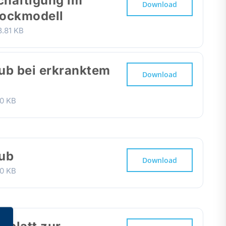
chäftigung im
Download
lockmodell
.81 KB
ub bei erkranktem
Download
0 KB
ub
Download
0 KB