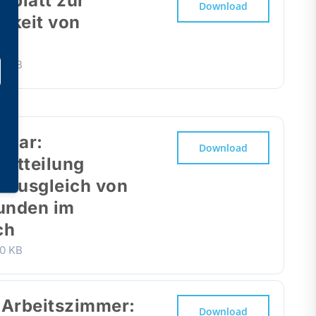
sblatt zur
Download
igkeit von
eln
0 KB
ular:
Download
itteilung
r Ausgleich von
tunden im
ch
0 KB
 Arbeitszimmer:
Download