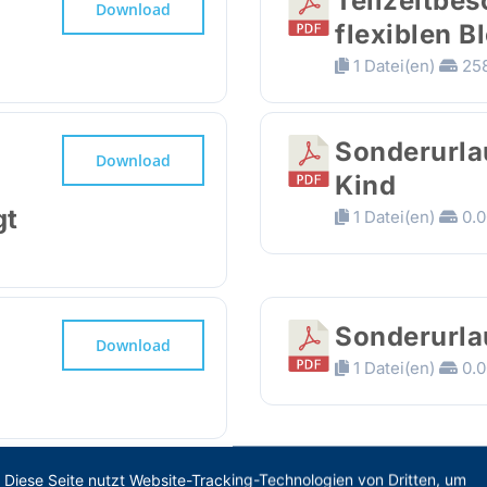
Teilzeitbes
Download
flexiblen B
1 Datei(en)
258
Sonderurla
Download
Kind
gt
1 Datei(en)
0.0
Sonderurla
Download
1 Datei(en)
0.0
Diese Seite nutzt Website-Tracking-Technologien von Dritten, um