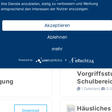
Information
Download
ihre Dienste anzubieten, stetig zu verbessern und Werbung
Beihilfefäh
entsprechend den Interessen der Nutzer anzuzeigen.
Arzneimitt
1 Datei(en)
0.0
Akzeptieren
Ablehnen
mehr
Musterform
Download
Änderungsm
Powered by
&
finanzielle
Vorgriffss
gung
Schulberei
1 Datei(en)
0.0
Häusliches
Download