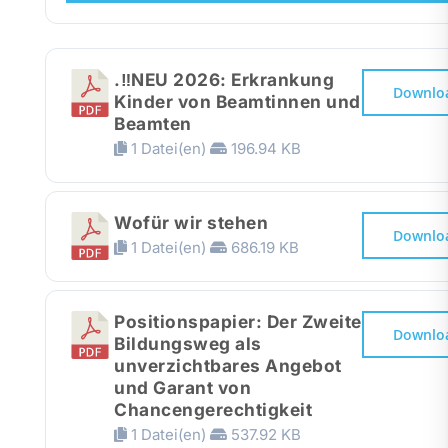
Presse
.‼️NEU 2026: Erkrankung
Recht
Downlo
Kinder von Beamtinnen und
Beamten
1 Datei(en)
196.94 KB
Wofür wir stehen
Downlo
1 Datei(en)
686.19 KB
Positionspapier: Der Zweite
Downlo
Bildungsweg als
unverzichtbares Angebot
und Garant von
Chancengerechtigkeit
1 Datei(en)
537.92 KB