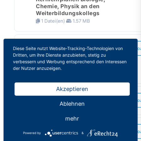
Chemie, Physik an den
Weiterbildungskollegs
1 Datei(en)
1.57 MB
Ausbildungs- und
Downlo
Diese Seite nutzt Website-Tracking-Technologien von
Prüfungsordnung
Dritten, um ihre Dienste anzubieten, stetig zu
Weiterbildungskolleg -
verbessern und Werbung entsprechend den Interessen
APO-WbK
der Nutzer anzuzeigen.
1 Datei(en)
535.64 KB
Akzeptieren
PhV-Wahlprogramm 2020
Downlo
Ablehnen
1 Datei(en)
1.66 MB
mehr
Musterantrag auf
Downlo
Powered by
&
amtsangemessene