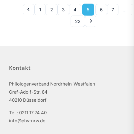
1
2
3
4
5
6
7
…
22
Kontakt
Philologenverband Nordrhein-Westfalen
Graf-Adolf-Str. 84
40210 Düsseldorf
Tel.: 0211 17 74 40
info@phv-nrw.de