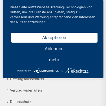
Diese Seite nutzt Website-Tracking-Technologien von
Philologenverband Nordrhein-Westfalen
Presse
Dritten, um ihre Dienste anzubieten, stetig zu
Graf-Adolf-Str. 84
verbessern und Werbung entsprechend den Interessen
40210 Düsseldorf
Recht
der Nutzer anzuzeigen.
Tel.: 0211 17 74 40
info@phv-nrw.de
Akzeptieren
Ablehnen
Rechtliche Hinweise
mehr
Impressum
Powered by
&
Haftungsausschluss
Vertrag widerrufen
Datenschutz