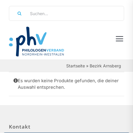
Zum
Suche
Inhalt
nach:
springen
Tog
Navi
Regierungsbezirke
Startseite
»
Bezirk Arnsberg
Personalräte
Es wurden keine Produkte gefunden, die deiner
Auswahl entsprechen.
Über Uns
Referate & Arbeitsgemeinschaften
Aktuelles & Termine
Kontakt
Leistungen & Service