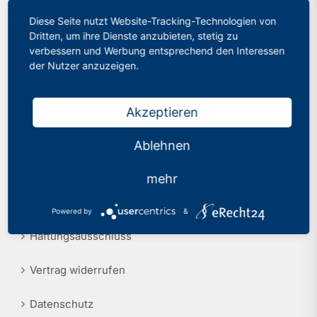
Diese Seite nutzt Website-Tracking-Technologien von
Philologenverband Nordrhein-Westfalen
Presse
Dritten, um ihre Dienste anzubieten, stetig zu
Graf-Adolf-Str. 84
verbessern und Werbung entsprechend den Interessen
40210 Düsseldorf
Recht
der Nutzer anzuzeigen.
Tel.: 0211 17 74 40
info@phv-nrw.de
Akzeptieren
Ablehnen
Rechtliche Hinweise
mehr
Impressum
Powered by
&
Haftungsausschluss
Vertrag widerrufen
Datenschutz