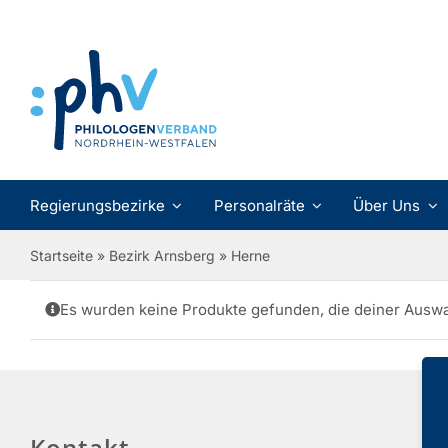
Zum
Inhalt
springen
Regierungsbezirke
Personalräte
Über Uns
Startseite
»
Bezirk Arnsberg
»
Herne
Es wurden keine Produkte gefunden, die deiner Ausw
Kontakt