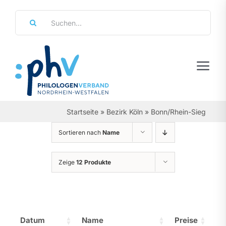
Zum
Suche
Inhalt
nach:
springen
Tog
Navi
Regierungsbezirke
Startseite
»
Bezirk Köln
»
Bonn/Rhein-Sieg
Personalräte
Sortieren nach
Name
Über Uns
Zeige
12 Produkte
Referate & Arbeitsgemeinschaften
Aktuelles & Termine
Datum
Name
Preise
Leistungen & Service