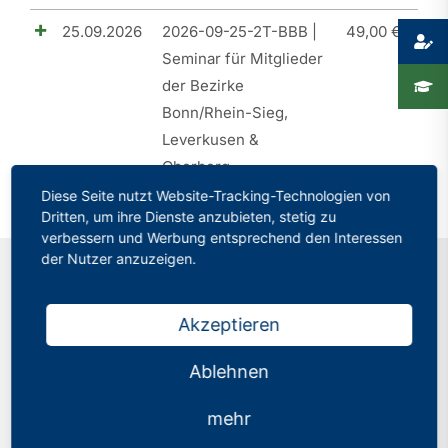
25.09.2026
2026-09-25-2T-BBB |
49,00
€
Presse
Seminar für Mitglieder
der Bezirke
Recht
Bonn/Rhein-Sieg,
Leverkusen &
Oberberg
Diese Seite nutzt Website-Tracking-Technologien von
Dritten, um ihre Dienste anzubieten, stetig zu
verbessern und Werbung entsprechend den Interessen
der Nutzer anzuzeigen.
Kontakt
Akzeptieren
Philologenverband Nordrhein-Westfalen
Ablehnen
Graf-Adolf-Str. 84
mehr
40210 Düsseldorf