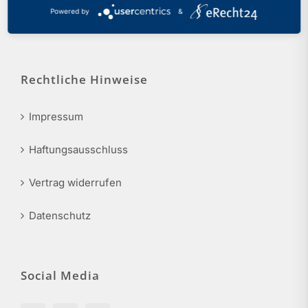
Tel.: 0211 17 74 40
Powered by
&
info@phv-nrw.de
Rechtliche Hinweise
Impressum
Haftungsausschluss
Vertrag widerrufen
Datenschutz
Social Media