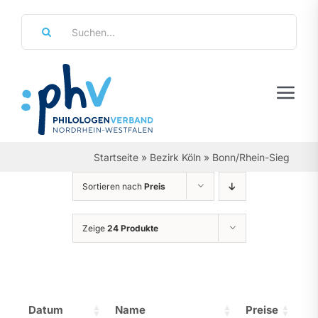
Zum
Suche
Inhalt
nach:
springen
Tog
Navi
Regierungsbezirke
Startseite
»
Bezirk Köln
»
Bonn/Rhein-Sieg
Personalräte
Sortieren nach
Preis
Über Uns
Zeige
24 Produkte
Referate & Arbeitsgemeinschaften
Aktuelles & Termine
Datum
Name
Preise
Leistungen & Service