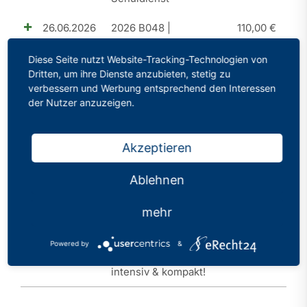
26.06.2026
2026 B048 |
110,00
€
Perspektive A15 |
Diese Seite nutzt Website-Tracking-Technologien von
Aufstiegschancen im
Dritten, um ihre Dienste anzubieten, stetig zu
Schuldienst
verbessern und Werbung entsprechend den Interessen
der Nutzer anzuzeigen.
20.03.2026
2026 B046 | SLQ I |
110,00
€
Orientierungsseminar |
Akzeptieren
Schulleitung |
Schulentwicklung und
Ablehnen
Leitungshandeln -
auch mit Blick auf KI
mehr
23.01.2026
2026 B045 |
30,00
€
Powered by
&
Bewerbungstraining
intensiv & kompakt!