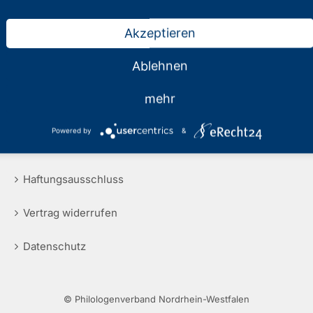
Akzeptieren
Ablehnen
mehr
Rechtliche Hinweise
Powered by
&
Impressum
Haftungsausschluss
Vertrag widerrufen
Datenschutz
© Philologenverband Nordrhein-Westfalen