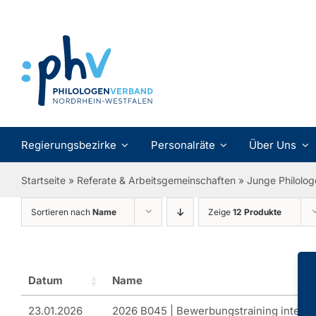
Zum
Inhalt
springen
Regierungsbezirke
Personalräte
Über Uns
Startseite
»
Referate & Arbeitsgemeinschaften
»
Junge Philolog
Sortieren nach
Name
Zeige
12 Produkte
Datum
Name
23.01.2026
2026 B045 | Bewerbungstraining intensi