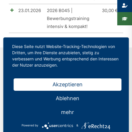
23.01.2026
2026 B045 |
30,00
€
Presse
Bewerbungstraining
Recht
intensiv & kompakt!
Diese Seite nutzt Website-Tracking-Technologien von
Dritten, um ihre Dienste anzubieten, stetig zu
verbessern und Werbung entsprechend den Interessen
der Nutzer anzuzeigen.
Kontakt
Akzeptieren
Philologenverband Nordrhein-Westfalen
Graf-Adolf-Str. 84
Ablehnen
40210 Düsseldorf
mehr
Tel.: 0211 17 74 40
info@phv-nrw.de
Powered by
&