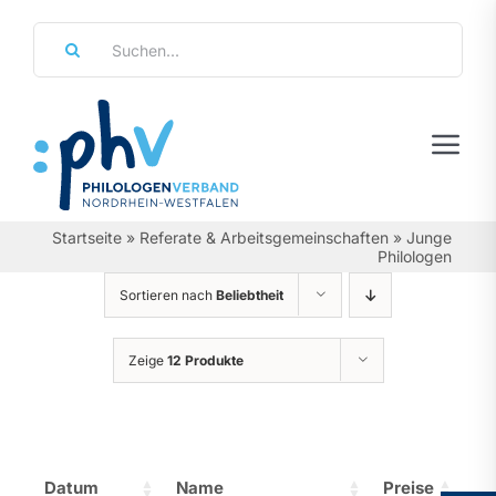
Zum
Suche
Inhalt
nach:
springen
Tog
Navi
Regierungsbezirke
Startseite
»
Referate & Arbeitsgemeinschaften
»
Junge
Philologen
Personalräte
Sortieren nach
Beliebtheit
Über Uns
Zeige
12 Produkte
Referate & Arbeitsgemeinschaften
Aktuelles & Termine
Datum
Name
Preise
Leistungen & Service