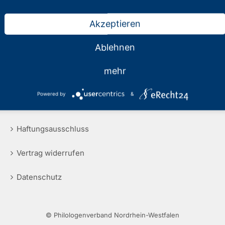
Akzeptieren
Ablehnen
mehr
Rechtliche Hinweise
Powered by
&
Impressum
Haftungsausschluss
Vertrag widerrufen
Datenschutz
© Philologenverband Nordrhein-Westfalen