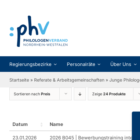
Zum
Inhalt
springen
Regierungsbezirke
Personalräte
Über Uns
Startseite
»
Referate & Arbeitsgemeinschaften
»
Junge Philolog
Sortieren nach
Preis
Zeige
24 Produkte
Datum
Name
23.01.2026
2026 B045 | Bewerbungstraining intensi