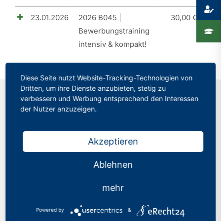
23.01.2026
2026 B045 |
30,00
€
Presse
Bewerbungstraining
Recht
intensiv & kompakt!
Diese Seite nutzt Website-Tracking-Technologien von
Dritten, um ihre Dienste anzubieten, stetig zu
verbessern und Werbung entsprechend den Interessen
der Nutzer anzuzeigen.
Kontakt
Akzeptieren
Philologenverband Nordrhein-Westfalen
Graf-Adolf-Str. 84
Ablehnen
40210 Düsseldorf
mehr
Tel.: 0211 17 74 40
info@phv-nrw.de
Powered by
&