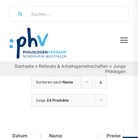
Zum
Suche
Inhalt
nach:
springen
Tog
Navi
Regierungsbezirke
Startseite
»
Referate & Arbeitsgemeinschaften
»
Junge
Philologen
Personalräte
Sortieren nach
Name
Über Uns
Zeige
24 Produkte
Referate & Arbeitsgemeinschaften
Aktuelles & Termine
Datum
Name
Preise
Leistungen & Service