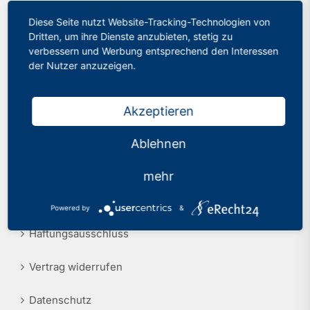
Diese Seite nutzt Website-Tracking-Technologien von
Philologenverband Nordrhein-Westfalen
Presse
Dritten, um ihre Dienste anzubieten, stetig zu
Graf-Adolf-Str. 84
verbessern und Werbung entsprechend den Interessen
Recht
40210 Düsseldorf
der Nutzer anzuzeigen.
Tel.: 0211 17 74 40
info@phv-nrw.de
Akzeptieren
Ablehnen
Rechtliche Hinweise
mehr
Impressum
Powered by
&
Haftungsausschluss
Vertrag widerrufen
Datenschutz