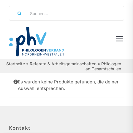
Zum
Suche
Inhalt
nach:
springen
Tog
Navi
Regierungsbezirke
Startseite
»
Referate & Arbeitsgemeinschaften
»
Philologen
an Gesamtschulen
Personalräte
Es wurden keine Produkte gefunden, die deiner
Auswahl entsprechen.
Über Uns
Referate & Arbeitsgemeinschaften
Aktuelles & Termine
Kontakt
Leistungen & Service