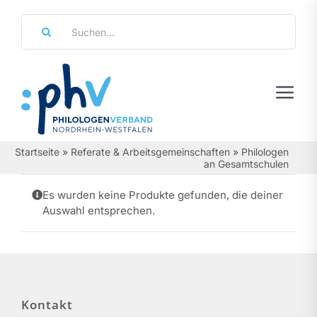
Zum
Suche
Inhalt
nach:
springen
Tog
Navi
Regierungsbezirke
Startseite
»
Referate & Arbeitsgemeinschaften
»
Philologen
an Gesamtschulen
Personalräte
Es wurden keine Produkte gefunden, die deiner
Auswahl entsprechen.
Über Uns
Referate & Arbeitsgemeinschaften
Aktuelles & Termine
Kontakt
Leistungen & Service