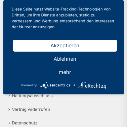
Diese Seite nutzt Website-Tracking-Technologien von
Philologenverband Nordrhein-Westfalen
Presse
Dritten, um ihre Dienste anzubieten, stetig zu
Graf-Adolf-Str. 84
verbessern und Werbung entsprechend den Interessen
Recht
40210 Düsseldorf
der Nutzer anzuzeigen.
Tel.: 0211 17 74 40
info@phv-nrw.de
Akzeptieren
Ablehnen
Rechtliche Hinweise
mehr
Impressum
Powered by
&
Haftungsausschluss
Vertrag widerrufen
Datenschutz