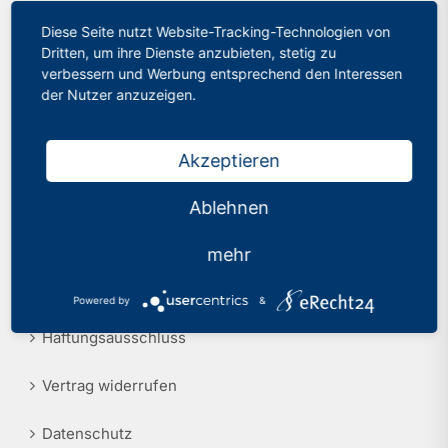
Diese Seite nutzt Website-Tracking-Technologien von
Philologenverband Nordrhein-Westfalen
Presse
Dritten, um ihre Dienste anzubieten, stetig zu
Graf-Adolf-Str. 84
verbessern und Werbung entsprechend den Interessen
Recht
40210 Düsseldorf
der Nutzer anzuzeigen.
Tel.: 0211 17 74 40
info@phv-nrw.de
Akzeptieren
Ablehnen
Rechtliche Hinweise
mehr
Impressum
Powered by
&
Haftungsausschluss
Vertrag widerrufen
Datenschutz