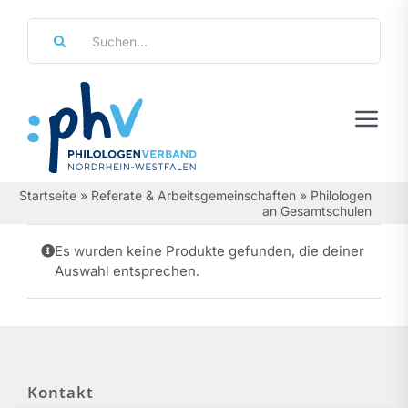
Zum
Suche
Inhalt
nach:
springen
Tog
Navi
Regierungsbezirke
Startseite
»
Referate & Arbeitsgemeinschaften
»
Philologen
an Gesamtschulen
Personalräte
Es wurden keine Produkte gefunden, die deiner
Auswahl entsprechen.
Über Uns
Referate & Arbeitsgemeinschaften
Aktuelles & Termine
Kontakt
Leistungen & Service