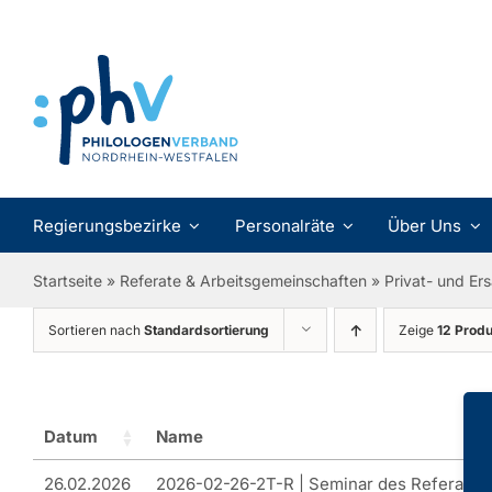
Zum
Inhalt
springen
Regierungsbezirke
Personalräte
Über Uns
Startseite
»
Referate & Arbeitsgemeinschaften
»
Privat- und Er
Sortieren nach
Standardsortierung
Zeige
12 Prod
Datum
Name
26.02.2026
2026-02-26-2T-R | Seminar des Referats 