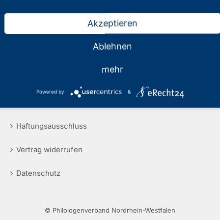
Akzeptieren
Ablehnen
mehr
Rechtliche Hinweise
Powered by
&
Impressum
Haftungsausschluss
Vertrag widerrufen
Datenschutz
© Philologenverband Nordrhein-Westfalen