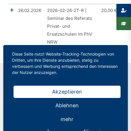
26.02.2026
2026-02-26-2T-R |
20,00
€
Presse
Seminar des Referats
Recht
Privat- und
Ersatzschulen im PhV
NRW
Diese Seite nutzt Website-Tracking-Technologien von
Dritten, um ihre Dienste anzubieten, stetig zu
verbessern und Werbung entsprechend den Interessen
der Nutzer anzuzeigen.
Kontakt
Akzeptieren
Philologenverband Nordrhein-Westfalen
Ablehnen
Graf-Adolf-Str. 84
40210 Düsseldorf
mehr
Tel.: 0211 17 74 40