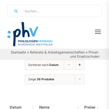
Zum
Suche
Inhalt
nach:
springen
Tog
Navi
Regierungsbezirke
Startseite
»
Referate & Arbeitsgemeinschaften
»
Privat-
und Ersatzschulen
Personalräte
Sortieren nach
Datum
Über Uns
Zeige
36 Produkte
Referate & Arbeitsgemeinschaften
Aktuelles & Termine
Datum
Name
Preise
Leistungen & Service