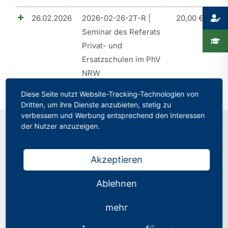
26.02.2026
2026-02-26-2T-R |
20,00
€
Presse
Seminar des Referats
Recht
Privat- und
Ersatzschulen im PhV
NRW
Diese Seite nutzt Website-Tracking-Technologien von
Dritten, um ihre Dienste anzubieten, stetig zu
verbessern und Werbung entsprechend den Interessen
der Nutzer anzuzeigen.
Kontakt
Akzeptieren
Philologenverband Nordrhein-Westfalen
Ablehnen
Graf-Adolf-Str. 84
40210 Düsseldorf
mehr
Tel.: 0211 17 74 40