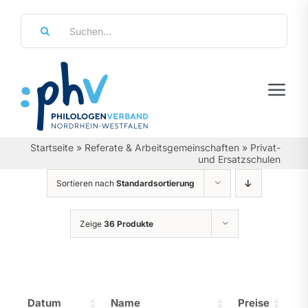
Zum
Suche
Inhalt
nach:
springen
Tog
Navi
Regierungsbezirke
Startseite
»
Referate & Arbeitsgemeinschaften
»
Privat-
und Ersatzschulen
Personalräte
Sortieren nach
Standardsortierung
Über Uns
Zeige
36 Produkte
Referate & Arbeitsgemeinschaften
Aktuelles & Termine
Datum
Name
Preise
Leistungen & Service