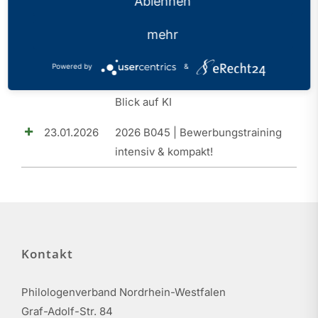
Ablehnen
20.03.2026
2026 B046 | SLQ I |
mehr
Orientierungsseminar |
Schulleitung | Schulentwicklung
Powered by
&
und Leitungshandeln - auch mit
Blick auf KI
23.01.2026
2026 B045 | Bewerbungstraining
intensiv & kompakt!
Kontakt
Philologenverband Nordrhein-Westfalen
Graf-Adolf-Str. 84