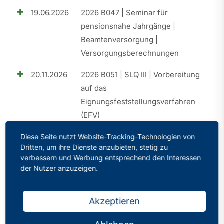
19.06.2026
2026 B047 | Seminar für
pensionsnahe Jahrgänge |
Beamtenversorgung |
Versorgungsberechnungen
20.11.2026
2026 B051 | SLQ III | Vorbereitung
auf das
Eignungsfeststellungsverfahren
(EFV)
25.09.2026
2026 B049 | SLQ II | Elemente der
Diese Seite nutzt Website-Tracking-Technologien von
Dritten, um ihre Dienste anzubieten, stetig zu
praktischen Umsetzung
verbessern und Werbung entsprechend den Interessen
der Nutzer anzuzeigen.
18.09.2026
2026 B050 | Perspektive A15 |
Aufstiegschancen im Schuldienst
Akzeptieren
26.06.2026
2026 B048 | Perspektive A15 |
Aufstiegschancen im Schuldienst