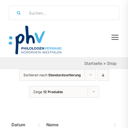
Zum
Suche
Inhalt
nach:
springen
Tog
Navi
Regierungsbezirke
Startseite
»
Shop
Personalräte
Sortieren nach
Standardsortierung
Über Uns
Zeige
12 Produkte
Referate & Arbeitsgemeinschaften
Aktuelles & Termine
Datum
Name
Leistungen & Service