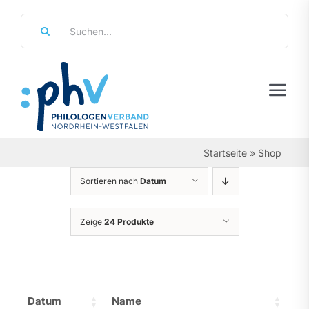
Zum
Suche
Inhalt
nach:
springen
Tog
Navi
Regierungsbezirke
Startseite
»
Shop
Personalräte
Sortieren nach
Datum
Über Uns
Zeige
24 Produkte
Referate & Arbeitsgemeinschaften
Aktuelles & Termine
Datum
Name
Leistungen & Service