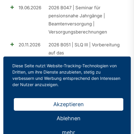
19.06.2026
2026 B047 | Seminar für
pensionsnahe Jahrgänge |
Beamtenversorgung |
Versorgungsberechnungen
20.11.2026
2026 B051 | SLQ III | Vorbereitung
auf das
Eignungsfeststellungsverfahren
Diese Seite nutzt Website-Tracking-Technologien von
(EFV)
Dritten, um ihre Dienste anzubieten, stetig zu
verbessern und Werbung entsprechend den Interessen
25.09.2026
2026 B049 | SLQ II | Elemente der
der Nutzer anzuzeigen.
praktischen Umsetzung
18.09.2026
2026 B050 | Perspektive A15 |
Akzeptieren
Aufstiegschancen im Schuldienst
Ablehnen
26.06.2026
2026 B048 | Perspektive A15 |
Aufstiegschancen im Schuldienst
mehr