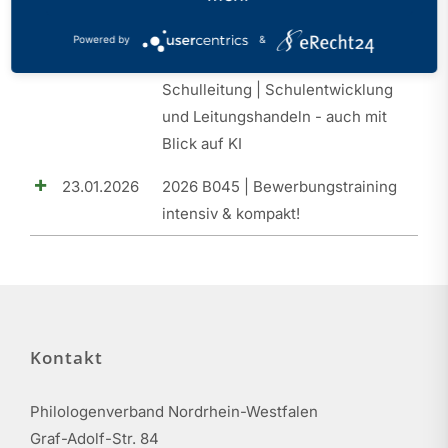
20.03.2026
2026 B046 | SLQ I |
Powered by
&
Orientierungsseminar |
Schulleitung | Schulentwicklung
und Leitungshandeln - auch mit
Blick auf KI
23.01.2026
2026 B045 | Bewerbungstraining
intensiv & kompakt!
Kontakt
Philologenverband Nordrhein-Westfalen
Graf-Adolf-Str. 84