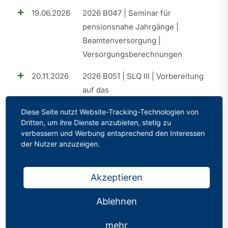
19.06.2026
2026 B047 | Seminar für
pensionsnahe Jahrgänge |
Beamtenversorgung |
Versorgungsberechnungen
20.11.2026
2026 B051 | SLQ III | Vorbereitung
auf das
Eignungsfeststellungsverfahren
Diese Seite nutzt Website-Tracking-Technologien von
(EFV)
Dritten, um ihre Dienste anzubieten, stetig zu
verbessern und Werbung entsprechend den Interessen
25.09.2026
2026 B049 | SLQ II | Elemente der
der Nutzer anzuzeigen.
praktischen Umsetzung
18.09.2026
2026 B050 | Perspektive A15 |
Akzeptieren
Aufstiegschancen im Schuldienst
Ablehnen
26.06.2026
2026 B048 | Perspektive A15 |
Aufstiegschancen im Schuldienst
mehr