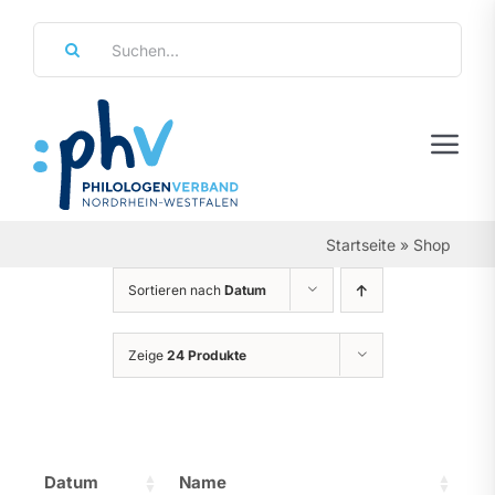
Zum
Suche
Inhalt
nach:
springen
Tog
Navi
Regierungsbezirke
Startseite
»
Shop
Personalräte
Sortieren nach
Datum
Über Uns
Zeige
24 Produkte
Referate & Arbeitsgemeinschaften
Aktuelles & Termine
Datum
Name
Leistungen & Service