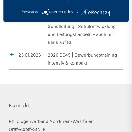
20.03.2026
2026 B046 | SLQ I |
Powered by
&
Orientierungsseminar |
Schulleitung | Schulentwicklung
und Leitungshandeln - auch mit
Blick auf KI
23.01.2026
2026 B045 | Bewerbungstraining
intensiv & kompakt!
Kontakt
Philologenverband Nordrhein-Westfalen
Graf-Adolf-Str. 84