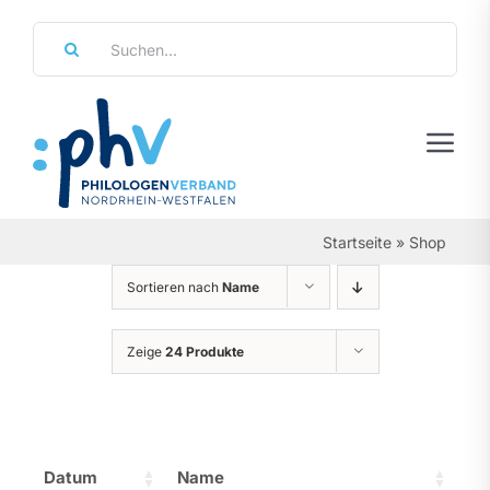
Zum
Suche
Inhalt
nach:
springen
Tog
Navi
Regierungsbezirke
Startseite
»
Shop
Personalräte
Sortieren nach
Name
Über Uns
Zeige
24 Produkte
Referate & Arbeitsgemeinschaften
Aktuelles & Termine
Datum
Name
Leistungen & Service