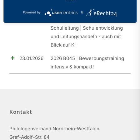
20.03.2026
2026 B046 | SLQ I |
Powered by
&
Orientierungsseminar |
Schulleitung | Schulentwicklung
und Leitungshandeln - auch mit
Blick auf KI
23.01.2026
2026 B045 | Bewerbungstraining
intensiv & kompakt!
Kontakt
Philologenverband Nordrhein-Westfalen
Graf-Adolf-Str. 84