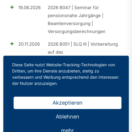
19.06.2026
2026 B047 | Seminar für
pensionsnahe Jahrgänge |
Beamtenversorgung |
Versorgungsberechnungen
20.11.2026
2026 B051 | SLQ III | Vorbereitung
auf das
Eignungsfeststellungsverfahren
Diese Seite nutzt Website-Tracking-Technologien von
(EFV)
Dritten, um ihre Dienste anzubieten, stetig zu
verbessern und Werbung entsprechend den Interessen
25.09.2026
2026 B049 | SLQ II | Elemente der
der Nutzer anzuzeigen.
praktischen Umsetzung
18.09.2026
2026 B050 | Perspektive A15 |
Akzeptieren
Aufstiegschancen im Schuldienst
Ablehnen
26.06.2026
2026 B048 | Perspektive A15 |
Aufstiegschancen im Schuldienst
mehr