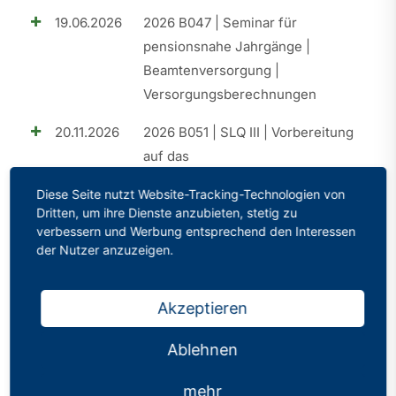
19.06.2026
2026 B047 | Seminar für
pensionsnahe Jahrgänge |
Beamtenversorgung |
Versorgungsberechnungen
20.11.2026
2026 B051 | SLQ III | Vorbereitung
auf das
Eignungsfeststellungsverfahren
Diese Seite nutzt Website-Tracking-Technologien von
(EFV)
Dritten, um ihre Dienste anzubieten, stetig zu
verbessern und Werbung entsprechend den Interessen
25.09.2026
2026 B049 | SLQ II | Elemente der
der Nutzer anzuzeigen.
praktischen Umsetzung
18.09.2026
2026 B050 | Perspektive A15 |
Akzeptieren
Aufstiegschancen im Schuldienst
Ablehnen
26.06.2026
2026 B048 | Perspektive A15 |
Aufstiegschancen im Schuldienst
mehr