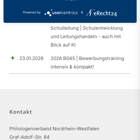
20.03.2026
2026 B046 | SLQ I |
Powered by
&
Orientierungsseminar |
Schulleitung | Schulentwicklung
und Leitungshandeln - auch mit
Blick auf KI
23.01.2026
2026 B045 | Bewerbungstraining
intensiv & kompakt!
Kontakt
Philologenverband Nordrhein-Westfalen
Graf-Adolf-Str. 84