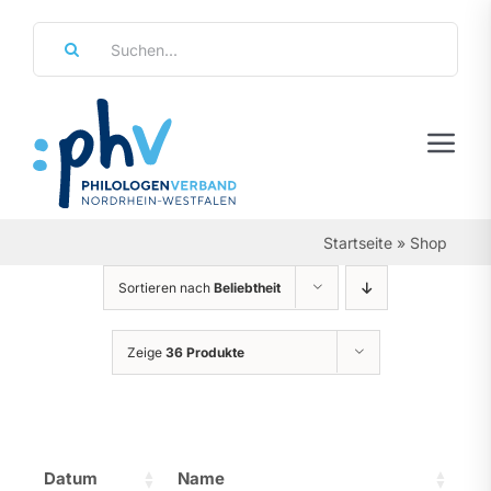
Zum
Suche
Inhalt
nach:
springen
Tog
Navi
Regierungsbezirke
Startseite
»
Shop
Personalräte
Sortieren nach
Beliebtheit
Über Uns
Zeige
36 Produkte
Referate & Arbeitsgemeinschaften
Aktuelles & Termine
Datum
Name
Leistungen & Service