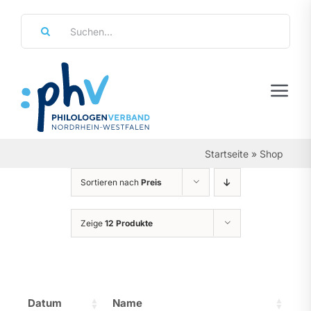
Zum
Suche
Inhalt
nach:
springen
Tog
Navi
Regierungsbezirke
Startseite
»
Shop
Personalräte
Sortieren nach
Preis
Über Uns
Zeige
12 Produkte
Referate & Arbeitsgemeinschaften
Aktuelles & Termine
Datum
Name
Leistungen & Service