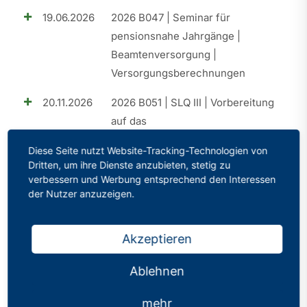
19.06.2026
2026 B047 | Seminar für
pensionsnahe Jahrgänge |
Beamtenversorgung |
Versorgungsberechnungen
20.11.2026
2026 B051 | SLQ III | Vorbereitung
auf das
Eignungsfeststellungsverfahren
Diese Seite nutzt Website-Tracking-Technologien von
(EFV)
Dritten, um ihre Dienste anzubieten, stetig zu
verbessern und Werbung entsprechend den Interessen
25.09.2026
2026 B049 | SLQ II | Elemente der
der Nutzer anzuzeigen.
praktischen Umsetzung
18.09.2026
2026 B050 | Perspektive A15 |
Akzeptieren
Aufstiegschancen im Schuldienst
Ablehnen
26.06.2026
2026 B048 | Perspektive A15 |
Aufstiegschancen im Schuldienst
mehr