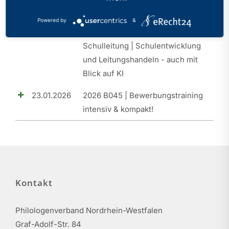
20.03.2026
2026 B046 | SLQ I |
Powered by
&
Orientierungsseminar |
Schulleitung | Schulentwicklung
und Leitungshandeln - auch mit
Blick auf KI
23.01.2026
2026 B045 | Bewerbungstraining
intensiv & kompakt!
Kontakt
Philologenverband Nordrhein-Westfalen
Graf-Adolf-Str. 84