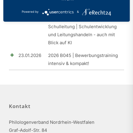
20.03.2026
2026 B046 | SLQ I |
Powered by
&
Orientierungsseminar |
Schulleitung | Schulentwicklung
und Leitungshandeln - auch mit
Blick auf KI
23.01.2026
2026 B045 | Bewerbungstraining
intensiv & kompakt!
Kontakt
Philologenverband Nordrhein-Westfalen
Graf-Adolf-Str. 84