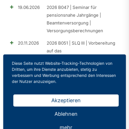
19.06.2026
2026 B047 | Seminar für
pensionsnahe Jahrgänge |
Beamtenversorgung |
Versorgungsberechnungen
20.11.2026
2026 B051 | SLQ III | Vorbereitung
auf das
Eignungsfeststellungsverfahren
Diese Seite nutzt Website-Tracking-Technologien von
(EFV)
Dritten, um ihre Dienste anzubieten, stetig zu
verbessern und Werbung entsprechend den Interessen
25.09.2026
2026 B049 | SLQ II | Elemente der
der Nutzer anzuzeigen.
praktischen Umsetzung
18.09.2026
2026 B050 | Perspektive A15 |
Akzeptieren
Aufstiegschancen im Schuldienst
Ablehnen
26.06.2026
2026 B048 | Perspektive A15 |
Aufstiegschancen im Schuldienst
mehr