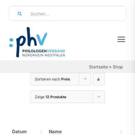
Zum
Suche
Inhalt
nach:
springen
Tog
Navi
Regierungsbezirke
Startseite
»
Shop
Personalräte
Sortieren nach
Preis
Über Uns
Zeige
12 Produkte
Referate & Arbeitsgemeinschaften
Aktuelles & Termine
Datum
Name
Leistungen & Service