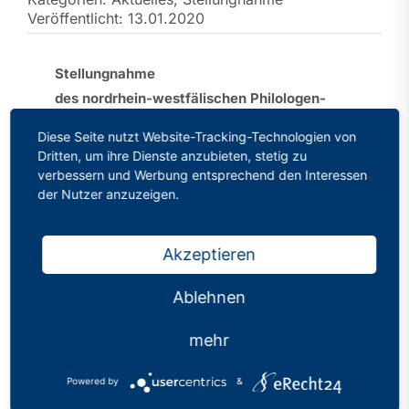
Veröffentlicht: 13.01.2020
Stellungnahme
des nordrhein-westfälischen Philologen-
Verbandes zum Entwurf einer Verordnung
Diese Seite nutzt Website-Tracking-Technologien von
zur Einführung der Fächer Wirtschaft und
Dritten, um ihre Dienste anzubieten, stetig zu
Informatik an allen Schulformen und zur
verbessern und Werbung entsprechend den Interessen
der Nutzer anzuzeigen.
Änderung von Ausbildungs- und
Prüfungsordnungen
gem. § 52 Schulgesetz NRW
Akzeptieren
Einleitung der Verbändebeteiligung gem. §
77 Schulgesetz NRW
Ablehnen
Aktenzeichen: 226-2.02.02.02-153087/19
mehr
Powered by
&
Sehr geehrter Herr Dr. Schrapper,