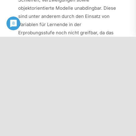
objektorientierte Modelle unabdingbar. Diese
sind unter anderem durch den Einsatz von
Variablen für Lernende in der
Erprobungsstufe noch nicht greifbar, da das
Abstraktionsvermögen sich erst ab dem 12.
Lebensjahr entsprechend entwickelt. Unser
Fazit ist daher, die informatische und
algorithmische Bildung an weiterführenden
Schulen mit gymnasialer Oberstufe erst
frühestens mit dem Beginn der Klasse 7
einzuführen, da vorher nur ein spielerisches
Herantasten an algorithmische Inhalte
geschehen kann und kein konstruktiv-
kritischer Blick auf informatische Inhalte
möglich ist. Die algorithmische Grundbildung
kann zunächst in allen Fächern (u.a. auch