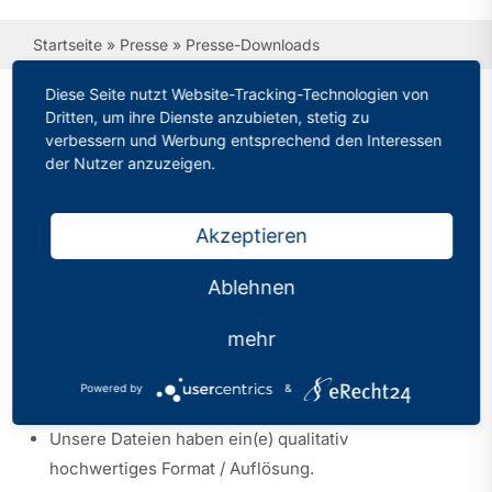
Startseite
»
Presse
»
Presse-Downloads
Diese Seite nutzt Website-Tracking-Technologien von
Dritten, um ihre Dienste anzubieten, stetig zu
verbessern und Werbung entsprechend den Interessen
Presse-Downloads
der Nutzer anzuzeigen.
Bitte beachten Sie bei der Arbeit mit unseren
Akzeptieren
Pressebildern (Presse-Downloads) folgende Punkte:
Ablehnen
Das Foto darf nicht verfremdet oder sinnverändernd
eingesetzt werden.
mehr
Das Foto darf nicht in einem sachfremden
Zusammenhang oder Umfeld genutzt werden.
Powered by
&
Als Quelle geben Sie bitte den PhV NRW an.
Unsere Dateien haben ein(e) qualitativ
hochwertiges Format / Auflösung.