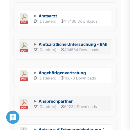
Amtsarzt
1 Datei(en)
117430 Downloads
Amtsärztliche Untersuchung - BMI
1 Datei(en)
404584 Downloads
Angehörigenvertretung
1 Datei(en)
16873 Downloads
Ansprechpartner
1 Datei(en)
62234 Downloads
Antrag auf Schwerbehinderung /