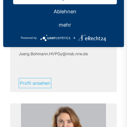
Ablehnen
Jörg
Bohmann
mehr
Hauptschwerbehindertenvertrauens- person für
Lehrer/innen am Gymnasium und WBK im
Powered by
&
Ministerium für Schule und Bildung in Düsseldorf
Joerg.Bohmann.HVPGy@msb.nrw.de
Profil ansehen