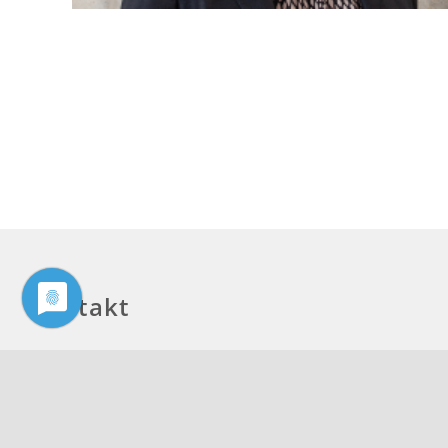
Kontakt
Philologenverband Nordrhein-Westfalen
Graf-Adolf-Str. 84
40210 Düsseldorf