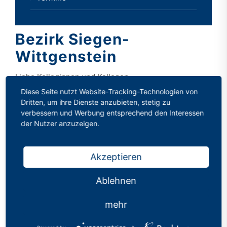
Bezirk Siegen-
Wittgenstein
Liebe Kolleginnen und Kollegen,
Diese Seite nutzt Website-Tracking-Technologien von
vielen Dank für Ihr Interesse an unserer Bezirksarbeit!
Dritten, um ihre Dienste anzubieten, stetig zu
verbessern und Werbung entsprechend den Interessen
der Nutzer anzuzeigen.
Zur Bezirksgruppe Siegen-Wittgenstein des
Philologenverbandes Nordrhein-Westfalen gehören
die Mitglieder an den Gymnasien, Gesamtschulen und
Akzeptieren
Weiterbildungskollegs im Kreis Siegen-Wittgenstein
sowie die Mitglieder am ZfsL Siegen. Zum Kreis
Ablehnen
Siegen-Wittgenstein zählen die Städte und
mehr
Gemeinden Bad Berleburg, Bad Laasphe,
Freudenberg, Hilchenbach, Kreuztal, Netphen,