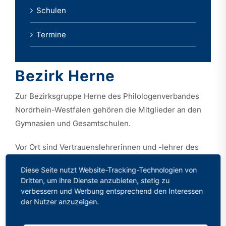
Schulen
Termine
Bezirk Herne
Zur Bezirksgruppe Herne des Philologenverbandes
Nordrhein-Westfalen gehören die Mitglieder an den
Gymnasien und Gesamtschulen.
Vor Ort sind Vertrauenslehrerinnen und -lehrer des
PhV NW erste Ansprechpartner und -partnerinnen.
Diese Seite nutzt Website-Tracking-Technologien von
Dritten, um ihre Dienste anzubieten, stetig zu
Bei Mitgliederversammlungen und weiteren
verbessern und Werbung entsprechend den Interessen
Veranstaltungen werden die PhV-Mitglieder über
der Nutzer anzuzeigen.
aktuelle Themen rund um Schule und Beruf
informiert. Dabei ist der kollegiale Austausch in