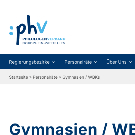
Zum
Inhalt
springen
Regierungsbezirke
Personalräte
Über Uns
Startseite
»
Personalräte
»
Gymnasien / WBKs
Gymnasien / W