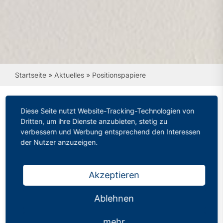
Startseite
»
Aktuelles
»
Positionspapiere
Diese Seite nutzt Website-Tracking-Technologien von
Dritten, um ihre Dienste anzubieten, stetig zu
Positionspapiere
verbessern und Werbung entsprechend den Interessen
der Nutzer anzuzeigen.
Bleiben Sie informiert! Hier finden Sie immer die
aktuellsten Positionspapiere des Philologenverbandes
Akzeptieren
Nordrhein-Westfalen.
Ablehnen
Der Zweite Bildungsweg als
mehr