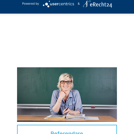
gkeiten unseres Vorstandsteams.
Powered by
&
Referendare