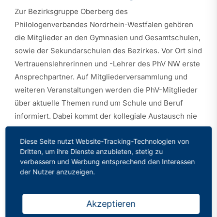
Zur Bezirksgruppe Oberberg des
Philologenverbandes Nordrhein-Westfalen gehören
die Mitglieder an den Gymnasien und Gesamtschulen,
sowie der Sekundarschulen des Bezirkes. Vor Ort sind
Vertrauenslehrerinnen und -Lehrer des PhV NW erste
Ansprechpartner. Auf Mitgliederversammlung und
weiteren Veranstaltungen werden die PhV-Mitglieder
über aktuelle Themen rund um Schule und Beruf
informiert. Dabei kommt der kollegiale Austausch nie
zu kurz.
Diese Seite nutzt Website-Tracking-Technologien von
Hier werden Sie außerdem mit Informationen versorgt
Dritten, um ihre Dienste anzubieten, stetig zu
verbessern und Werbung entsprechend den Interessen
und über Termine auf dem laufenden gehalten.
der Nutzer anzuzeigen.
Akzeptieren