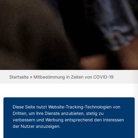
Startseite
»
Mitbestimmung in Zeiten von COVID-19
Diese Seite nutzt Website-Tracking-Technologien von
Mitbestimmung in Zeiten
Dritten, um ihre Dienste anzubieten, stetig zu
von COVID-19
verbessern und Werbung entsprechend den Interessen
der Nutzer anzuzeigen.
Kategorien:
Aktuelles
Veröffentlicht: 01.04.2020