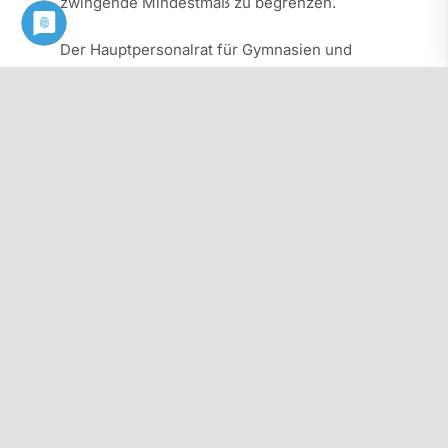
zwingende Mindestmaß zu begrenzen.
Der Hauptpersonalrat für Gymnasien und
WBKs besteht zurzeit aus 15 Lehrerinnen und
Lehrern.
ür den PhV NW sitzen folgende Mitglieder in
dem Gremium:
Ingo Köhne
Sabine Mistler
Susanne Lerch
Susanne Waltemate
Thomas Ahr
Patrick Albrecht
Andreas Bartsch
Jutta Bohmann
Meik Bruns