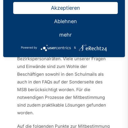
Akzeptieren
Das MSB und die Bezirksregierungen stehen
Ablehnen
bei allen Maßnahmen und Fragen im
mehr
Zusammenhang mit den Folgen von COVID-19
im Schulbereich in engem Kontakt und
Powered by
&
Austausch mit den Haupt- und
Bezirkspersonalräten. Viele unserer Fragen
und Einwände sind zum Wohle der
Beschäftigen sowohl in den Schulmails als
auch in den FAQs auf der Sonderseite des
MSB berücksichtigt worden. Für die
notwendigen Prozesse der Mitbestimmung
sind zudem praktikable Lösungen gefunden
worden.
Auf die folgenden Punkte zur Mitbestimmung