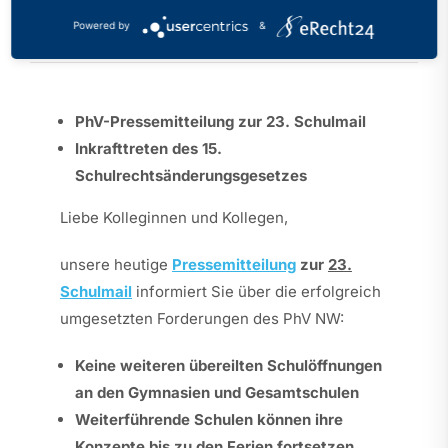
Kategorien:
Aktuelles
,
Mitgliederinformation
Powered by
&
Veröffentlicht: 05.06.2020
PhV-Pressemitteilung zur 23. Schulmail
Inkrafttreten des 15.
Schulrechtsänderungsgesetzes
Liebe Kolleginnen und Kollegen,
unsere heutige
Pressemitteilung
zur
23.
Schulmail
informiert Sie über die erfolgreich
umgesetzten Forderungen des PhV NW:
Keine weiteren übereilten Schulöffnungen
an den Gymnasien und Gesamtschulen
Weiterführende Schulen können ihre
Konzepte bis zu den Ferien fortsetzen