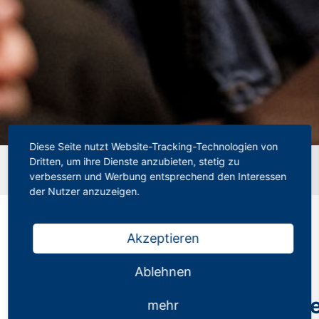
Diese Seite nutzt Website-Tracking-Technologien von
Dritten, um ihre Dienste anzubieten, stetig zu
Startseite
»
Mitgliederinformation zur 23. Schulmail | 15.
verbessern und Werbung entsprechend den Interessen
Schulrechtsänderungsgesetz
der Nutzer anzuzeigen.
Akzeptieren
Mitgliederinformation
Ablehnen
zur 23. Schulmail | 15.
Schulrechtsänderungsges
mehr