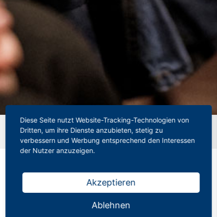
Diese Seite nutzt Website-Tracking-Technologien von
Startseite
»
15 Jahre Zentralabitur: Sind die Schüler
Dritten, um ihre Dienste anzubieten, stetig zu
schlauer oder die Prüfungen einfacher?
verbessern und Werbung entsprechend den Interessen
der Nutzer anzuzeigen.
Akzeptieren
15 Jahre Zentralabitur:
Sind die Schüler
Ablehnen