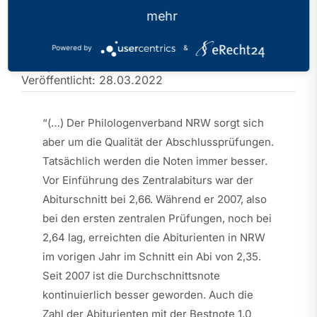
schlauer oder die
mehr
Prüfungen einfacher?
Powered by
&
Kategorien:
PhV in den Medien
Veröffentlicht: 28.03.2022
“(…) Der Philologenverband NRW sorgt sich
aber um die Qualität der Abschlussprüfungen.
Tatsächlich werden die Noten immer besser.
Vor Einführung des Zentralabiturs war der
Abiturschnitt bei 2,66. Während er 2007, also
bei den ersten zentralen Prüfungen, noch bei
2,64 lag, erreichten die Abiturienten in NRW
im vorigen Jahr im Schnitt ein Abi von 2,35.
Seit 2007 ist die Durchschnittsnote
kontinuierlich besser geworden. Auch die
Zahl der Abiturienten mit der Bestnote 1,0