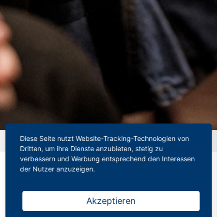
Diese Seite nutzt Website-Tracking-Technologien von
Startseite
»
Eine Inflation der guten Noten?
Dritten, um ihre Dienste anzubieten, stetig zu
verbessern und Werbung entsprechend den Interessen
der Nutzer anzuzeigen.
Eine Inflation der guten
Akzeptieren
Noten?