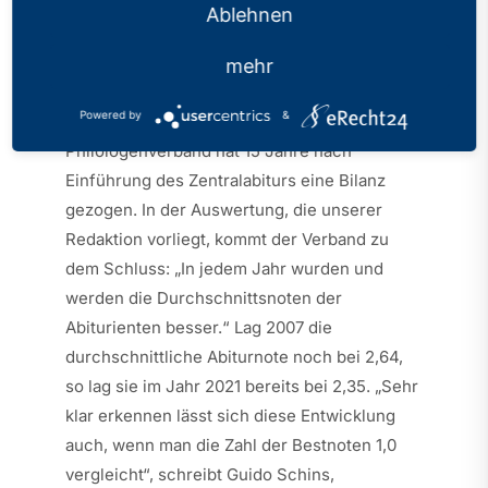
Ablehnen
Kategorien:
PhV in den Medien
Veröffentlicht: 31.05.2022
mehr
Powered by
&
„(…) Der nordrhein-westfälische
Philologenverband hat 15 Jahre nach
Einführung des Zentralabiturs eine Bilanz
gezogen. In der Auswertung, die unserer
Redaktion vorliegt, kommt der Verband zu
dem Schluss: „In jedem Jahr wurden und
werden die Durchschnittsnoten der
Abiturienten besser.“ Lag 2007 die
durchschnittliche Abiturnote noch bei 2,64,
so lag sie im Jahr 2021 bereits bei 2,35. „Sehr
klar erkennen lässt sich diese Entwicklung
auch, wenn man die Zahl der Bestnoten 1,0
vergleicht“, schreibt Guido Schins,