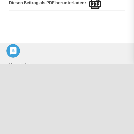
Diesen Beitrag als PDF herunterladen:
Kontakt
Philologenverband Nordrhein-Westfalen
Graf-Adolf-Str. 84
40210 Düsseldorf
Tel.: 0211 17 74 40
info@phv-nrw.de