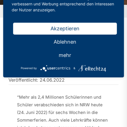
verbessern und Werbung entsprechend den Interessen
der Nutzer anzuzeigen.
Startseite
»
Düsseldorf: Philologenverband zieht Bilanz
Akzeptieren
Düsseldorf:
Ablehnen
Philologenverband zieht
mehr
Bilanz
Powered by
&
Kategorien:
PhV in den Medien
Veröffentlicht: 24.06.2022
“Mehr als 2,4 Millionen Schülerinnen und
Schüler verabschieden sich in NRW heute
(24. Juni 2022) für sechs Wochen in die
Sommerferien. Auch viele Lehrkräfte können