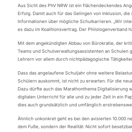
Aus Sicht des PhV NRW ist ein flächendeckendes Ange
Erfolg. Damit auch für das Gelingen von Inklusion, di
Informationen über mögliche Schulkarrieren. „Wir int
es dazu im Koalitionsvertrag. Der Philologenverband hä
Mit dem angekündigten Abbau von Bürokratie, der krit
Teams und Schulverwaltungsassistenten an Schulen g
Lehrern vor allem durch nichtpädagogische Tätigkeite
Dass das angelaufene Schuljahr ohne weitere Belast
Schülern auskommt, ist nicht zu erwarten. Für die neu
Dazu dürfte auch das Marathonthema Digitalisierung we
digitalen Unterricht für alle und zu jeder Zeit in ein 
dies auch grundsätzlich und umfänglich erstrebenswert
Ähnlich unkonkret geht es bei den avisierten 10.000 ne
dem Fuße, sondern der Realität: Nicht sofort besetzb