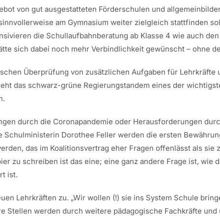
bot von gut ausgestatteten Förderschulen und allgemeinbilde
e sinnvollerweise am Gymnasium weiter zielgleich stattfinden s
ensivieren die Schullaufbahnberatung ab Klasse 4 wie auch de
tte sich dabei noch mehr Verbindlichkeit gewünscht – ohne den E
ischen Überprüfung von zusätzlichen Aufgaben für Lehrkräfte 
eht das schwarz-grüne Regierungstandem eines der wichtigst
n.
ungen durch die Coronapandemie oder Herausforderungen durch
e Schulministerin Dorothee Feller werden die ersten Bewährung
rden, das im Koalitionsvertrag eher Fragen offenlässt als sie
Papier zu schreiben ist das eine; eine ganz andere Frage ist, w
 ist.
uen Lehrkräften zu. „Wir wollen (!) sie ins System Schule bringe
are Stellen werden durch weitere pädagogische Fachkräfte und 