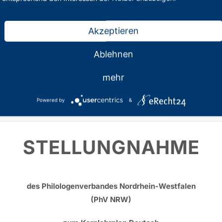
Akzeptieren
zum Kernlehrpla
Ablehnen
mehr
Powered by
&
7.03.2023
STELLUNGNAHME
des Philologenverbandes Nordrhein-Westfalen
(PhV NRW)