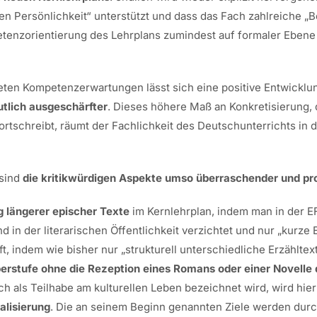
en Persönlichkeit“ unterstützt und dass das Fach zahlreiche „
mpetenzorientierung des Lehrplans zumindest auf formaler Eben
en Kompetenzerwartungen lässt sich eine positive Entwicklung 
tlich ausgeschärfter
. Dieses höhere Maß an Konkretisierung, d
rtschreibt, räumt der Fachlichkeit des Deutschunterrichts in 
 sind
die kritikwürdigen Aspekte umso überraschender und pr
 längerer epischer Texte
im Kernlehrplan, indem man in der E
n der literarischen Öffentlichkeit verzichtet und nur „kurze E
, indem wie bisher nur „strukturell unterschiedliche Erzähltex
erstufe ohne
die Rezeption eines Romans oder einer Novelle
h als Teilhabe am kulturellen Leben bezeichnet wird, wird hier 
alisierung
. Die an seinem Beginn genannten Ziele werden durch