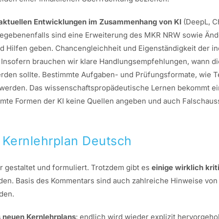
aktuellen Entwicklungen im Zusammenhang von KI
(DeepL, Ch
 Gegebenenfalls sind eine Erweiterung des MKR NRW sowie Än
d Hilfen geben. Chancengleichheit und Eigenständigkeit der ind
 Insofern brauchen wir klare Handlungsempfehlungen, wann di
rden sollte. Bestimmte Aufgaben- und Prüfungsformate, wie Tei
t werden. Das wissenschaftspropädeutische Lernen bekommt ei
te Formen der KI keine Quellen angeben und auch Falschaussa
n Kernlehrplan Deutsch
r gestaltet und formuliert. Trotzdem gibt es
einige wirklich kr
nden. Basis des Kommentars sind auch zahlreiche Hinweise von
den.
 neuen Kernlehrplans
: endlich wird wieder explizit hervorgeh