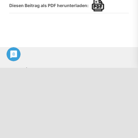
Diesen Beitrag als PDF herunterladen:
Kontakt
Philologenverband Nordrhein-Westfalen
Graf-Adolf-Str. 84
40210 Düsseldorf
Tel.: 0211 17 74 40
info@phv-nrw.de