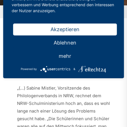
verbessern und Werbung entsprechend den Interessen
der Nutzer anzuzeigen.
Startseite
»
„Eine Blamage für die Landesregierung“
Akzeptieren
„Eine Blamage für die
Ablehnen
Landesregierung“
mehr
Kategorien:
PhV in den Medien
Powered by
&
Veröffentlicht: 20.04.2023
„(…) Sabine Mistler, Vorsitzende des
Philologenverbands in NRW, rechnet dem
NRW-Schulministerium hoch an, dass es wohl
lange nach einer Lösung des Problems
gesucht habe. „Die Schülerinnen und Schüler
waren alle auf den Mittwoch fokussiert, man