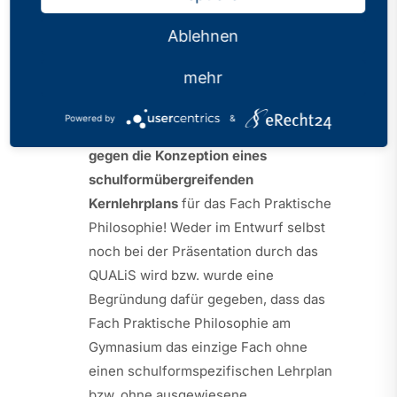
berücksichtigt. Insbesondere unsere
Ablehnen
darin enthaltene Forderung nach einem
schulformspezifischen KLP blieb
mehr
unberücksichtigt.
Powered by
&
Wir erheben ausdrücklich
Protest
gegen die Konzeption eines
schulformübergreifenden
Kernlehrplans
für das Fach Praktische
Philosophie! Weder im Entwurf selbst
noch bei der Präsentation durch das
QUALiS wird bzw. wurde eine
Begründung dafür gegeben, dass das
Fach Praktische Philosophie am
Gymnasium das einzige Fach ohne
einen schulformspezifischen Lehrplan
bzw. ohne ausgewiesene