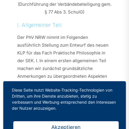
(Durchführung der Verbändebeteiligung gem.
§ 77 Abs 3. SchulG)
I. Allgemeiner Teil:
Der PhV NRW nimmt im Folgenden
ausführlich Stellung zum Entwurf des neuen
KLP für das Fach Praktische Philosophie in
der SEK. I. In einem ersten allgemeinen Teil
machen wir zunächst grundsätzliche
Anmerkungen zu übergeordneten Aspekten
des Entwurfs:
Diese Seite nutzt Website-Tracking-Technologien von
Dritten, um ihre Dienste anzubieten, stetig zu
Wir verweisen auf
unsere
verbessern und Werbung entsprechend den Interessen
fachbezogenen Hinweise
, die wir im
der Nutzer anzuzeigen.
Rahmen der Novellierung des KLP PP
vor einem Jahr abgegeben haben. Diese
Akzeptieren
Hinweise wurden nur zum Teil